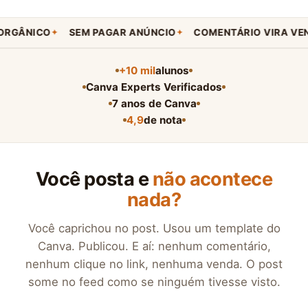
CO
SEM PAGAR ANÚNCIO
COMENTÁRIO VIRA VENDA
✦
✦
✦
+10 mil
alunos
Canva Experts Verificados
7 anos de Canva
4,9
de nota
Você posta e
não acontece
nada?
Você caprichou no post. Usou um template do
Canva. Publicou. E aí: nenhum comentário,
nenhum clique no link, nenhuma venda. O post
some no feed como se ninguém tivesse visto.