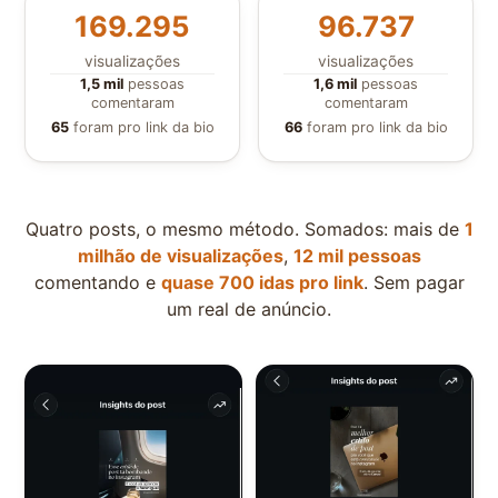
169.295
96.737
visualizações
visualizações
1,5 mil
pessoas
1,6 mil
pessoas
comentaram
comentaram
65
foram pro link da bio
66
foram pro link da bio
Quatro posts, o mesmo método. Somados: mais de
1
milhão de visualizações
,
12 mil pessoas
comentando e
quase 700 idas pro link
. Sem pagar
um real de anúncio.