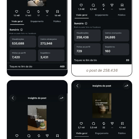
o post de 258.436
o post de 535.688